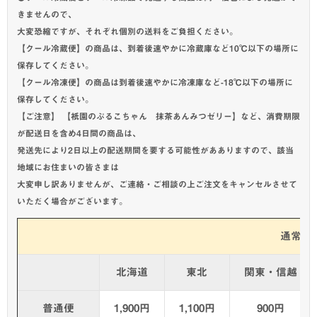
きませんので、
大変恐縮ですが、それぞれ個別の送料をご負担ください。
【クール冷蔵便】の商品は、到着後速やかに冷蔵庫など10℃以下の場所に
保存してください。
【クール冷凍便】の商品は到着後速やかに冷凍庫など-18℃以下の場所に
保存してください。
【ご注意】 【祇園のぷるこちゃん 抹茶あんみつゼリー】など、消費期限
が配送日を含め4日間の商品は、
発送先により2日以上の配送期間を要する可能性があありますので、該当
地域にお住まいの皆さまは
大変申し訳ありませんが、ご連絡・ご相談の上ご注文をキャンセルさせて
いただく場合がございます。
通常商
北海道
東北
関東・信越
普通便
1,900円
1,100円
900円