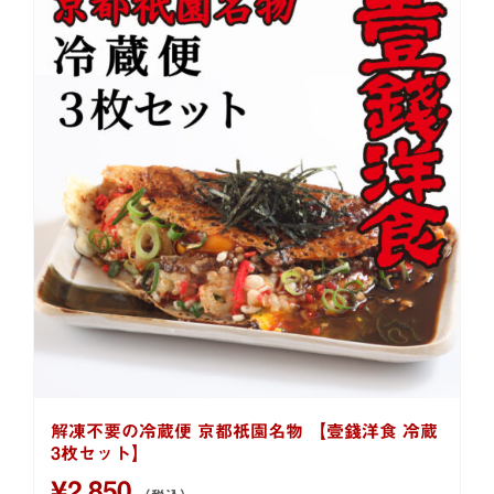
解凍不要の冷蔵便 京都祇園名物 【壹錢洋食 冷蔵
3枚セット】
¥
2,850