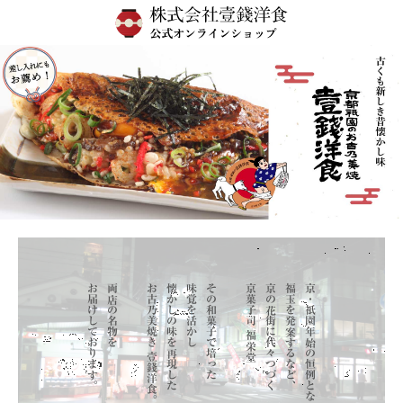
Skip
to
content
お届けしております。
両店の名物を
お古乃美焼き 壹錢洋食。
懐かしの味を再現した
味覚を活かし
その和菓子で培った
京菓子司 福栄堂
京の花街に代々つづく
福玉を発案するなど、
京・祇園年始の恒例となった