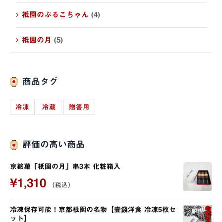
祇園のぷるこちゃん
(4)
祇園の月
(5)
商品タグ
冷凍
冷蔵
贈答用
評価の高い商品
京銘菓「祇園の月」串3本 化粧箱入
¥
1,310
（税込）
冷凍保存可能！京都祇園の名物【壹錢洋食 冷凍5枚セ
ット】