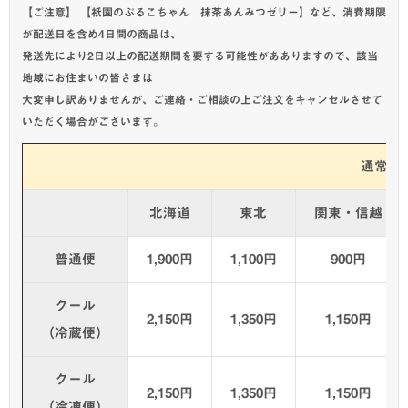
【ご注意】 【祇園のぷるこちゃん 抹茶あんみつゼリー】など、消費期限
が配送日を含め4日間の商品は、
発送先により2日以上の配送期間を要する可能性があありますので、該当
地域にお住まいの皆さまは
大変申し訳ありませんが、ご連絡・ご相談の上ご注文をキャンセルさせて
いただく場合がございます。
通常商
北海道
東北
関東・信越
普通便
1,900円
1,100円
900円
クール
2,150円
1,350円
1,150円
（冷蔵便）
クール
2,150円
1,350円
1,150円
（冷凍便）