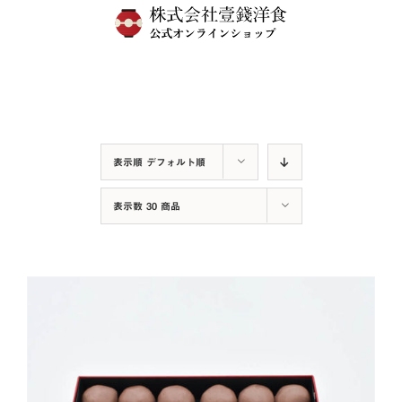
Skip
to
content
表示順
デフォルト順
表示数
30 商品