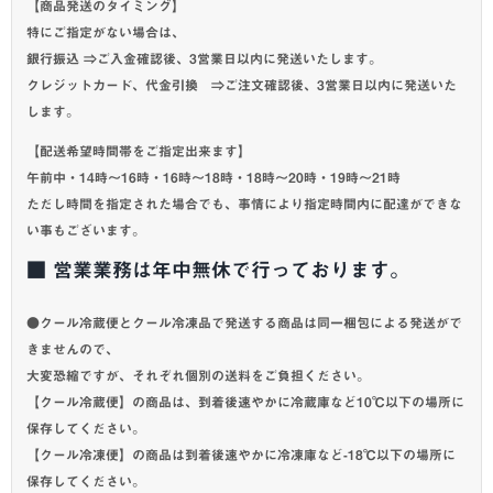
【商品発送のタイミング】
特にご指定がない場合は、
銀行振込 ⇒ご入金確認後、3営業日以内に発送いたします。
クレジットカード、代金引換 ⇒ご注文確認後、3営業日以内に発送いた
します。
【配送希望時間帯をご指定出来ます】
午前中・14時～16時・16時～18時・18時～20時・19時～21時
ただし時間を指定された場合でも、事情により指定時間内に配達ができな
い事もございます。
■ 営業業務は年中無休で行っております。
●クール冷蔵便とクール冷凍品で発送する商品は同一梱包による発送がで
きませんので、
大変恐縮ですが、それぞれ個別の送料をご負担ください。
【クール冷蔵便】の商品は、到着後速やかに冷蔵庫など10℃以下の場所に
保存してください。
【クール冷凍便】の商品は到着後速やかに冷凍庫など-18℃以下の場所に
保存してください。